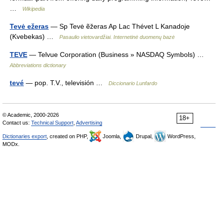
…
Wikipedia
Tevė ežeras
— Sp Tevė ẽžeras Ap Lac Thévet L Kanadoje
(Kvebekas) …
Pasaulio vietovardžiai. Internetinė duomenų bazė
TEVE
— Telvue Corporation (Business » NASDAQ Symbols) …
Abbreviations dictionary
tevé
— pop. T.V., televisión …
Diccionario Lunfardo
© Academic, 2000-2026
18+
Contact us:
Technical Support
,
Advertising
Dictionaries export
, created on PHP,
Joomla,
Drupal,
WordPress,
MODx.