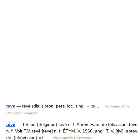
tevė
— tevė̃ (dial.) pron. pers. loc. sing. → tu …
Dictionary of the
Lithuanian Language
tévé
— T.V. ou (Belgique) tévé n. f. Abrév. Fam. de télévision. tévé
n. f. Voir T.V. tévé [teve] n. f. ÉTYM. V. 1960; angl. T. V. [tivi], abrév.
de t(ele)v(ision) « t …
Encyclopédie Universelle