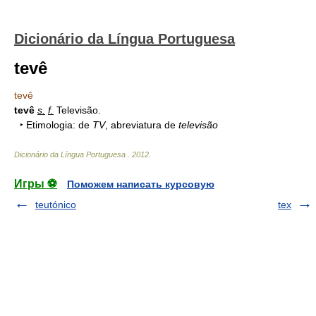
Dicionário da Língua Portuguesa
tevê
tevê
tevê
s.
f.
Televisão.
‣ Etimologia: de
TV
, abreviatura de
televisão
Dicionário da Língua Portuguesa
.
2012
.
Игры ⚽
Поможем написать курсовую
teutónico
tex