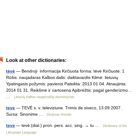
Look at other dictionaries:
tėvė
— Bendroji informacija Kirčiuota forma: tėvė Kirčiuotė: 1
Rūšis: naujadaras Kalbos dalis: daiktavardis Kilmė: lietuvių
Ypatingasis požymis: pavienis Pateikta: 2013 01 04. Atnaujinta:
2014 01 31. Reikšmė ir vartosena Apibrėžtis: pagal genderizmo…
…
Lietuvių kalbos naujažodžių duomenynas
teve
— TEVÉ s. v. televiziune. Trimis de siveco, 13.09.2007.
Sursa: Sinonime …
Dicționar Român
teve
— tevè (dial.) pron. pers. acc. sing. → tu …
Dictionary of the
Lithuanian Language