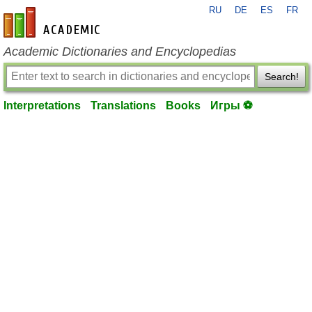
RU
DE
ES
FR
en-academic.com
Academic Dictionaries and Encyclopedias
Search!
Interpretations
Translations
Books
Игры ⚽